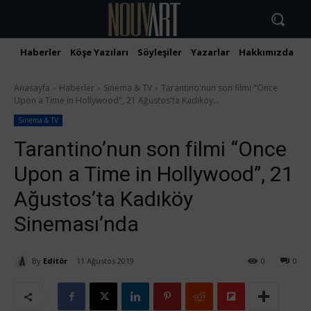
Haberler
Köşe Yazıları
Söyleşiler
Yazarlar
Hakkımızda
İ
Anasayfa
Haberler
Sinema & TV
Tarantino'nun son filmi "Once
Upon a Time in Hollywood", 21 Ağustos'ta Kadıköy...
Sinema & TV
Tarantino’nun son filmi “Once
Upon a Time in Hollywood”, 21
Ağustos’ta Kadıköy
Sineması’nda
By
Editör
11 Ağustos 2019
0
0