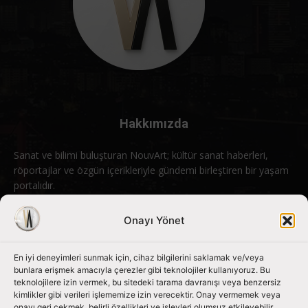
Hakkımızda
Sanat ve bilimi buluşturan NouvArt; kültür sanat haberleri,
röportajlar ve özgün içerikleriyle gündemi birleştiren bir yaşam
portalıdır.
Bizimle iletişime geçin:
info@nouvart.net
Onayı Yönet
En iyi deneyimleri sunmak için, cihaz bilgilerini saklamak ve/veya
Bizi Takip Edin
bunlara erişmek amacıyla çerezler gibi teknolojiler kullanıyoruz. Bu
teknolojilere izin vermek, bu sitedeki tarama davranışı veya benzersiz
kimlikler gibi verileri işlememize izin verecektir. Onay vermemek veya
onayı geri çekmek, belirli özellikleri ve işlevleri olumsuz etkileyebilir.