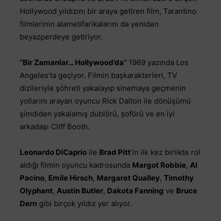
Hollywood yıldızını bir araya getiren film, Tarantino
filmlerinin alametifarikalarını da yeniden
beyazperdeye getiriyor.
“Bir Zamanlar… Hollywood’da”
1969 yazında Los
Angeles’ta geçiyor. Filmin başkarakterleri, TV
dizileriyle şöhreti yakalayıp sinemaya geçmenin
yollarını arayan oyuncu Rick Dalton ile dönüşümü
şimdiden yakalamış dublörü, şoförü ve en iyi
arkadaşı Cliff Booth.
Leonardo DiCaprio
ile
Brad Pitt
’in ilk kez birlikte rol
aldığı filmin oyuncu kadrosunda
Margot Robbie
,
Al
Pacino
,
Emile Hirsch
,
Margaret Qualley
,
Timothy
Olyphant
,
Austin Butler
,
Dakota Fanning
ve
Bruce
Dern
gibi birçok yıldız yer alıyor.