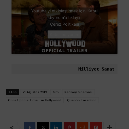
Youtube'yi etkinleştirmek için 'Kabul
ediyorum'a tıklayın
Çerez Politikası
Kabul ediyorum
Milliyet Sanat
TAGS
21 Ağustos 2019
film
Kadıköy Sineması
Once Upon a Time… in Hollywood
Quentin Tarantino