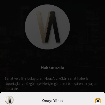
Hakkımızda
Sanat ve bilimi buluşturan NouvArt; kültür sanat haberleri,
röportajlar ve özgün içerikleriyle gündemi birleştiren bir yaşam
portalıdır.
Bizimle iletişime geçin:
info@nouvart.net
Onayı Yönet