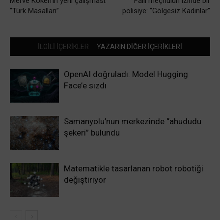
Merve Köken’in yeni çalışması:
Faili meçhulün izinde bir
“Türk Masalları”
polisiye: “Gölgesiz Kadınlar”
İLGİLİ İÇERİKLER
YAZARIN DİĞER İÇERİKLERİ
OpenAI doğruladı: Model Hugging
Face’e sızdı
Samanyolu’nun merkezinde “ahududu
şekeri” bulundu
Matematikle tasarlanan robot robotiği
değiştiriyor