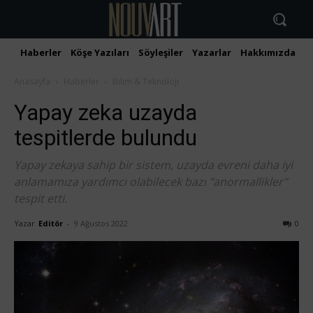
Haberler
Köşe Yazıları
Söyleşiler
Yazarlar
Hakkımızda
İ
Anasayfa
Haberler
Bilim & Teknoloji
Yapay zeka uzayda
tespitlerde bulundu
Yapay zekaya sahip bir sistem, uzayda evreni daha iyi
anlamamıza yardımcı olabilecek bazı "anormallikler"
tespit etti.
Yazar
Editör
-
9 Ağustos 2022
0