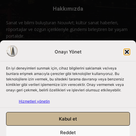
Hakkımızda
Sanat ve bilimi buluşturan NouvArt; kültür sanat haberleri,
röportajlar ve özgün içerikleriyle gündemi birleştiren bir yaşam
portalıdır.
Bizimle iletişime geçin:
info@nouvart.net
Onayı Yönet
En iyi deneyimleri sunmak için, cihaz bilgilerini saklamak ve/veya
Bizi Takip Edin
bunlara erişmek amacıyla çerezler gibi teknolojiler kullanıyoruz. Bu
teknolojilere izin vermek, bu sitedeki tarama davranışı veya benzersiz
kimlikler gibi verileri işlememize izin verecektir. Onay vermemek veya
onayı geri çekmek, belirli özellikleri ve işlevleri olumsuz etkileyebilir.
Hizmetleri yönetin
Kabul et
Reddet