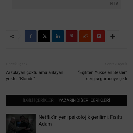
NTV
Önceki içerik
Sonraki içerik
Arzulayan çoktu ama anlayan
“Eşikten Yükselen Sesler”
yoktu: “Blonde”
sergisi görücüye çıktı
İLGİLİ İÇERİKLER
YAZARIN DİĞER İÇERİKLERİ
Netflix’in yeni psikolojik gerilimi: Fısıltı
Adam