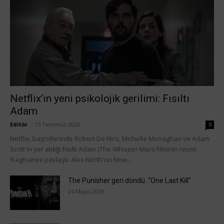
Netflix’in yeni psikolojik gerilimi: Fısıltı
Adam
Editör
-
15 Temmuz 2026
0
Netflix, başrollerinde Robert De Niro, Michelle Monaghan ve Adam
Scott'ın yer aldığı Fısıltı Adam (The Whisper Man) filminin resmi
fragmanını paylaştı. Alex North'un New...
The Punisher geri döndü: “One Last Kill”
24 Mayıs 2026