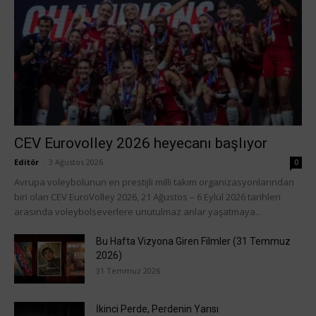
CEV Eurovolley 2026 heyecanı başlıyor
Editör
-
3 Ağustos 2026
0
Avrupa voleybolunun en prestijli milli takım organizasyonlarından
biri olan CEV EuroVolley 2026, 21 Ağustos – 6 Eylül 2026 tarihleri
arasında voleybolseverlere unutulmaz anlar yaşatmaya...
Bu Hafta Vizyona Giren Filmler (31 Temmuz
2026)
31 Temmuz 2026
İkinci Perde, Perdenin Yarısı