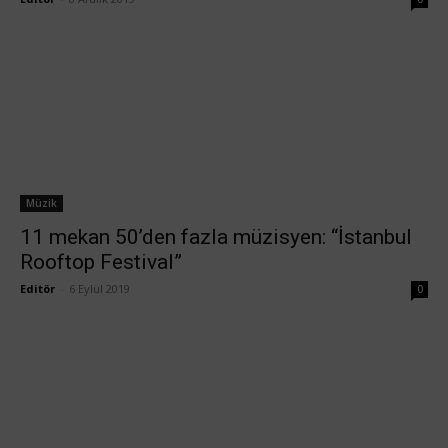
Müzik
11 mekan 50’den fazla müzisyen: “İstanbul
Rooftop Festival”
Editör
-
6 Eylül 2019
0