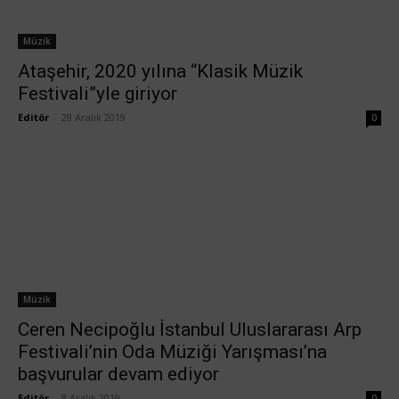
Müzik
Ataşehir, 2020 yılına “Klasik Müzik
Festivali”yle giriyor
Editör
-
28 Aralık 2019
0
Müzik
Ceren Necipoğlu İstanbul Uluslararası Arp
Festivali’nin Oda Müziği Yarışması’na
başvurular devam ediyor
Editör
-
8 Aralık 2019
0