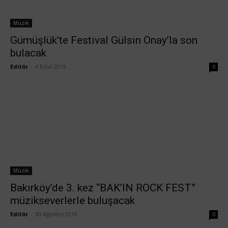
Müzik
Gümüşlük’te Festival Gülsin Onay’la son
bulacak
Editör
-
4 Eylül 2019
0
Müzik
Bakırköy’de 3. kez “BAK’IN ROCK FEST”
müzikseverlerle buluşacak
Editör
-
30 Ağustos 2019
0