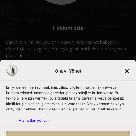
Hakkımızda
Sanat ve bilimi buluşturan NouvArt; kültür sanat haberleri,
röportajlar ve özgün içerikleriyle gündemi birleştiren bir yaşam
portalıdır.
Bizimle iletişime geçin:
info@nouvart.net
Onayı Yönet
En iyi deneyimleri sunmak için, cihaz bilgilerini saklamak ve/veya
Bizi Takip Edin
bunlara erişmek amacıyla çerezler gibi teknolojiler kullanıyoruz. Bu
teknolojilere izin vermek, bu sitedeki tarama davranışı veya benzersiz
kimlikler gibi verileri işlememize izin verecektir. Onay vermemek veya
onayı geri çekmek, belirli özellikleri ve işlevleri olumsuz etkileyebilir.
Hizmetleri yönetin