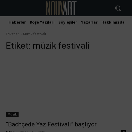
Haberler
Köşe Yazıları
Söyleşiler
Yazarlar
Hakkımızda
İ
Etiketler
Müzik festivali
Etiket:
müzik festivali
Müzik
“Bachçede Yaz Festivali” başlıyor