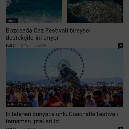
Müzik
Bozcaada Caz Festivali bireysel
destekçilerini arıyor
Editör
-
13 Temmuz 2020
0
Kültür & Yaşam
Ertelenen dünyaca ünlü Coachella festivali
tamamen iptal edildi
Editör
-
12 Haziran 2020