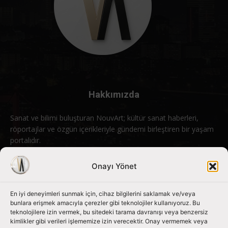
Hakkımızda
Sanat ve bilimi buluşturan NouvArt; kültür sanat haberleri,
röportajlar ve özgün içerikleriyle gündemi birleştiren bir yaşam
portalıdır.
Bizimle iletişime geçin:
info@nouvart.net
Onayı Yönet
En iyi deneyimleri sunmak için, cihaz bilgilerini saklamak ve/veya
Bizi Takip Edin
bunlara erişmek amacıyla çerezler gibi teknolojiler kullanıyoruz. Bu
teknolojilere izin vermek, bu sitedeki tarama davranışı veya benzersiz
kimlikler gibi verileri işlememize izin verecektir. Onay vermemek veya