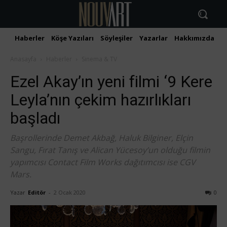
Haberler
Köşe Yazıları
Söyleşiler
Yazarlar
Hakkımızda
İ
Anasayfa
Haberler
Sinema & TV
Ezel Akay’ın yeni filmi ‘9 Kere
Leyla’nın çekim hazırlıkları
başladı
Başrollerinde Demet Akbağ, Haluk Bilginer, Elçin
Sangu, Fırat Tanış ve Alican Yücesoy’un olduğu filmin
yapımcısı Contact Film Works dağıtımcısı ise CGV
Mars.
Yazar
Editör
-
2 Ocak 2020
0