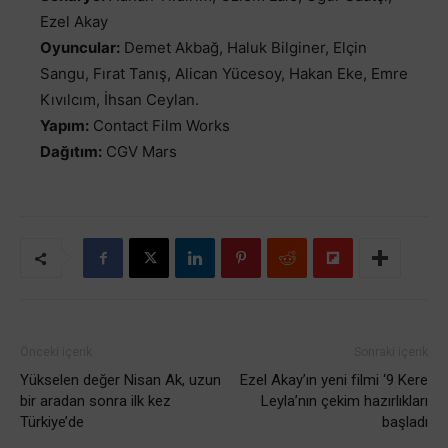
Ezel Akay
Oyuncular:
Demet Akbağ, Haluk Bilginer, Elçin
Sangu, Fırat Tanış, Alican Yücesoy, Hakan Eke, Emre
Kıvılcım, İhsan Ceylan.
Yapım:
Contact Film Works
Dağıtım:
CGV Mars
Önceki içerik
Sonraki içerik
Yükselen değer Nisan Ak, uzun
Ezel Akay’ın yeni filmi ‘9 Kere
bir aradan sonra ilk kez
Leyla’nın çekim hazırlıkları
Türkiye’de
başladı