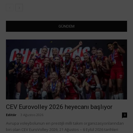
GÜNDEM
CEV Eurovolley 2026 heyecanı başlıyor
Editör
-
3 Ağustos 2026
0
Avrupa voleybolunun en prestijli milli takım organizasyonlarından
biri olan CEV EuroVolley 2026, 21 Ağustos – 6 Eylül 2026 tarihleri