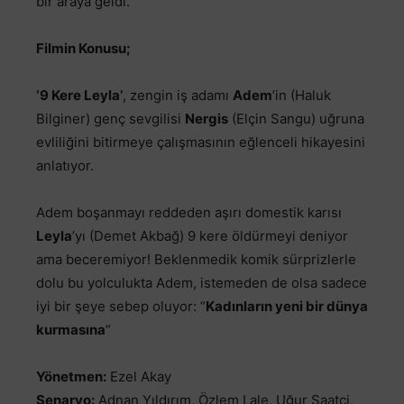
bir araya geldi.
Filmin Konusu;
‘9 Kere Leyla’
, zengin i
ş
adamı
Adem
’in (Haluk
Bilginer) genç sevgilisi
Nergis
(Elçin Sangu) u
ğ
runa
evlili
ğ
ini bitirmeye çalı
ş
masının e
ğ
lenceli hikayesini
anlatıyor.
Adem bo
ş
anmayı reddeden a
ş
ırı domestik karısı
Leyla
’yı (Demet Akba
ğ
) 9 kere öldürmeyi deniyor
ama beceremiyor! Beklenmedik komik sürprizlerle
dolu bu yolculukta Adem, istemeden de olsa sadece
iyi bir
ş
eye sebep oluyor: “
Kadınların yeni bir dünya
kurmasına
“
Yönetmen:
Ezel Akay
Senaryo:
Adnan Yıldırım, Özlem Lale, Uğur Saatçi,