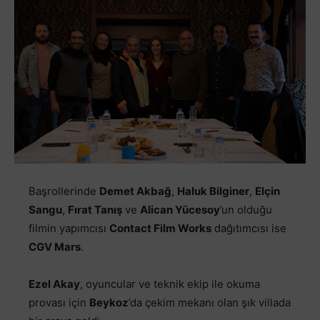
Ba
ş
rollerinde
Demet Akba
ğ
,
Haluk Bilginer
,
Elçin
Sangu
,
Fırat Tanı
ş
ve
Alican Yücesoy
’un oldu
ğ
u
filmin yapımcısı
Contact Film Works
da
ğ
ıtımcısı ise
CGV Mars
.
Ezel Akay
, oyuncular ve teknik ekip ile okuma
provası için
Beykoz
’da çekim mekanı olan
ş
ık villada