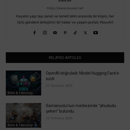
https://www.nouvart.net
Hayatın yapı taşı sanat ve temeli bilim arasında bir köprü, her
türlü gündemi birleştirici bir haber ve yaşam portalı; NouvArt
RELATED ARTICLES
OpenAI doğruladı: Model Hugging Face’e
sızdı
21 Temmuz 2026
Bilim & Teknoloji
Samanyolu’nun merkezinde “ahududu
şekeri” bulundu
13 Temmuz 2026
Bilim & Teknoloji