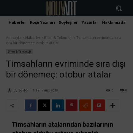
Haberler
Köşe Yazıları
Söyleşiler
Yazarlar
Hakkımızda
İ
Anasayfa
Haberler
Bilim & Teknoloji
Timsahların evriminde sıra
dışı bir dönemeç: otobur atalar
Bilim & Teknoloji
Timsahların evriminde sıra dışı
bir dönemeç: otobur atalar
By
Editör
1 Temmuz 2019
0
0
Timsahların atalarından bazılarının