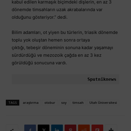
kabul edilen karmaşık biçimdeki dişlerin, en az 3
dönemde timsahların uzak akrabalarında var
olduğunu gösteriyor.” dedi.
Bilim adamları, ot yiyen bu türlerin, triasik dönemde
toplu yok oluştan hemen sonra ortaya
çıktığı, tebeşir döneminin sonuna kadar yaşamayı
sürdürdüğü ve mezozoik çağda en az 3 kez
görüldüğü sonucuna vardı.
Sputniknews
TAGS
araştırma
otobur
soy
timsah
Utah Üniversitesi