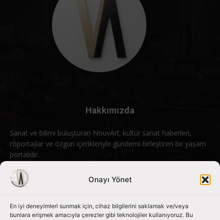
Hakkımızda
Sanat ve bilimi buluşturan NouvArt; kültür sanat haberleri,
röportajlar ve özgün içerikleriyle gündemi birleştiren bir yaşam
portalıdır.
Bizimle iletişime geçin:
info@nouvart.net
Onayı Yönet
En iyi deneyimleri sunmak için, cihaz bilgilerini saklamak ve/veya
Bizi Takip Edin
bunlara erişmek amacıyla çerezler gibi teknolojiler kullanıyoruz. Bu