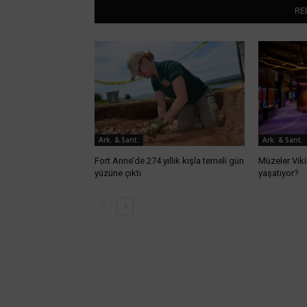
RE
Ark. & Sant.
Ark. & Sant.
Fort Anne’de 274 yıllık kışla temeli gün
Müzeler Vik
yüzüne çıktı
yaşatıyor?