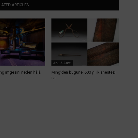
LATED ARTICLES
Ark. & Sant.
ing imgesini neden hâlâ
Ming’den bugüne: 600 yıllık anestezi
izi