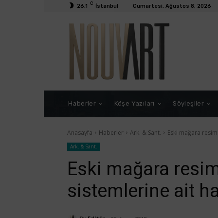
C
26.1
İstanbul
Cumartesi, Ağustos 8, 2026
Haberler
Köşe Yazıları
Söyleşiler
Anasayfa
Haberler
Ark. & Sant.
Eski mağara resimle
Ark. & Sant.
Eski mağara resiml
sistemlerine ait ha