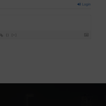
Login
{}
[+]