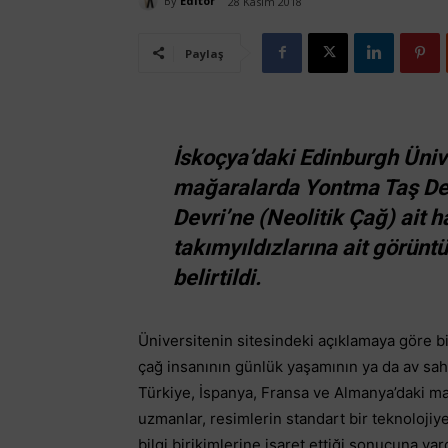
By
Editör
28 Kasım 2018
Paylaş
İskoçya’daki Edinburgh Üniv
mağaralarda Yontma Taş Devr
Devri’ne (Neolitik Çağ) ait 
takımyıldızlarına ait görünt
belirtildi.
Üniversitenin sitesindeki açıklamaya göre b
çağ insanının günlük yaşamının ya da av sa
Türkiye, İspanya, Fransa ve Almanya’daki ma
uzmanlar, resimlerin standart bir teknoloji
bilgi birikimlerine işaret ettiği sonucuna vard