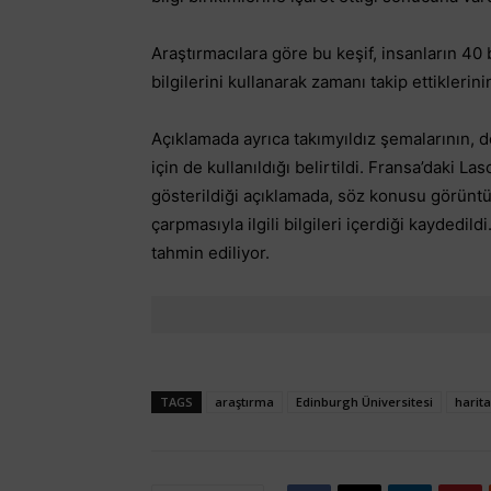
Araştırmacılara göre bu keşif, insanların 40 b
bilgilerini kullanarak zamanı takip ettiklerini
Açıklamada ayrıca takımyıldız şemalarının, do
için de kullanıldığı belirtildi. Fransa’daki 
gösterildiği açıklamada, söz konusu görünt
çarpmasıyla ilgili bilgileri içerdiği kaydedild
tahmin ediliyor.
TAGS
araştırma
Edinburgh Üniversitesi
harita