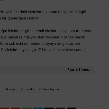
in yıl önce dahi yıldızların konum değişimi ile ilgili
n bir göstergesi olabilir.
ğal felaketler gibi önemli olayların kaydının tutulması
Lascaux mağarasında yer alan resimlerin örnek olarak
ülerin çok eski dönemde dünyaya bir göktaşının
i. Bu felaketin yaklaşık 17 bin yıl öncesine dayandığı
Sputniknews
İskoçya
takımyıldız
Yontma taş devri