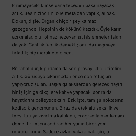
kıramayacak, kimse sana tepeden bakamayacak
artık. Besin zincirini bile metalden yaptık, al bak.
Dokun, dişle. Organik hiçbir şey kalmadı
gezegende. Hepsinin de kökünü kazıdık. Öyle karın
acıkmalar, olur olmaz hezeyanlar, hislenmeler falan
da yok. Canlılık fanilik demekti; onu da magmaya
fırlattık; hiç merak etme sen.
Bi’ rahat dur, kıpırdama da son provayı alıp bitirelim
artık. Görücüye çıkarmadan önce son rötuşları
yapıyoruz şu an. Başka galaksilerden gelecek hayırlı
bir iş için geldikçilere kahve yapacak, sonra da
hayatlarını belleyeceksin. Bak işte, tam şu noktasına
kodladık genomunun. Biraz da etek altı seksilik ve
tepsi tutuşa kıvırtma kattık mı, programlaman tamam
demektir. İnsanı andıran her yanın birer yem,
unutma bunu. Sadece avları yakalamak için; o