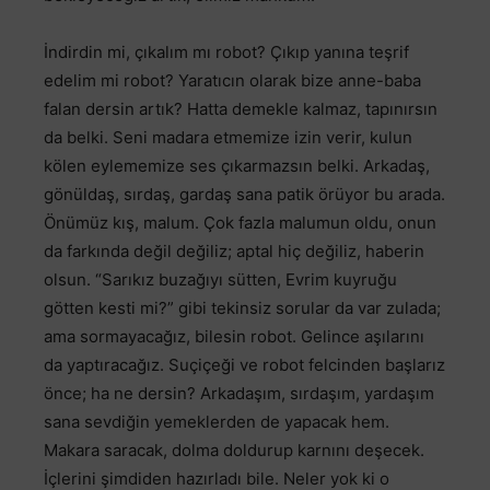
İndirdin mi, çıkalım mı robot? Çıkıp yanına teşrif
edelim mi robot? Yaratıcın olarak bize anne-baba
falan dersin artık? Hatta demekle kalmaz, tapınırsın
da belki. Seni madara etmemize izin verir, kulun
kölen eylememize ses çıkarmazsın belki. Arkadaş,
gönüldaş, sırdaş, gardaş sana patik örüyor bu arada.
Önümüz kış, malum. Çok fazla malumun oldu, onun
da farkında değil değiliz; aptal hiç değiliz, haberin
olsun. “Sarıkız buzağıyı sütten, Evrim kuyruğu
götten kesti mi?” gibi tekinsiz sorular da var zulada;
ama sormayacağız, bilesin robot. Gelince aşılarını
da yaptıracağız. Suçiçeği ve robot felcinden başlarız
önce; ha ne dersin? Arkadaşım, sırdaşım, yardaşım
sana sevdiğin yemeklerden de yapacak hem.
Makara saracak, dolma doldurup karnını deşecek.
İçlerini şimdiden hazırladı bile. Neler yok ki o