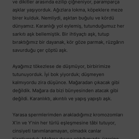
ve dikitler arasında ezilip çiğneniyor, paramparça
aşklar yaşıyorduk. Ağızlara lokma, köpeklere meze
birer kulduk. Nemliydi, aşktan buğulu ve kördü
dünyamız. Karanlığı yol eylemiş, tutunduğumuz her
sarkıtı aşk bellemiştik. Bir ihtiyaçtı aşk, tutup
bıraktığımız bir dayanak, kör göze parmak, rüzgârın
savurduğu çer çöptü aşk.
Ayağımız tökezlese de düşmüyor, birbirimize
tutunuyorduk. İyi bok yiyorduk; düşmeyen
kalmıyordu zira düşünce. Mağaradan çıkacak gibi
değildik. Mağara da bizi bünyesinden atacak gibi
değildi. Karanlıktı, akıntılı ve yapış yapıştı aşk.
Yarasa spermlerimden arakladığımız kromozomları
X’in ve Y’nin her türlü eşleşmesine tâbi tutuyor,
cinsiyeti tanımlanamayan, olmadık canlar
türetiyorduk. Mağara dışına çıktığımızda, üzerine