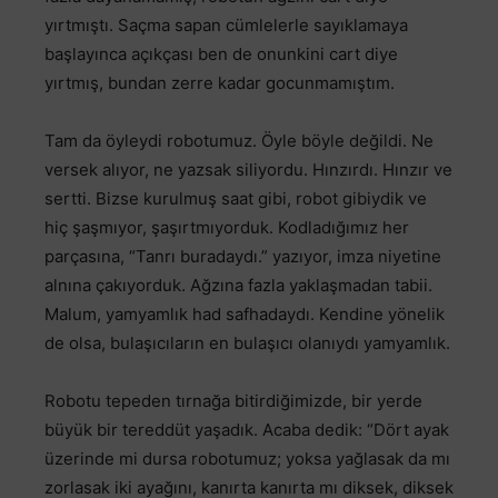
yırtmıştı. Saçma sapan cümlelerle sayıklamaya
başlayınca açıkçası ben de onunkini cart diye
yırtmış, bundan zerre kadar gocunmamıştım.
Tam da öyleydi robotumuz. Öyle böyle değildi. Ne
versek alıyor, ne yazsak siliyordu. Hınzırdı. Hınzır ve
sertti. Bizse kurulmuş saat gibi, robot gibiydik ve
hiç şaşmıyor, şaşırtmıyorduk. Kodladığımız her
parçasına, “Tanrı buradaydı.” yazıyor, imza niyetine
alnına çakıyorduk. Ağzına fazla yaklaşmadan tabii.
Malum, yamyamlık had safhadaydı. Kendine yönelik
de olsa, bulaşıcıların en bulaşıcı olanıydı yamyamlık.
Robotu tepeden tırnağa bitirdiğimizde, bir yerde
büyük bir tereddüt yaşadık. Acaba dedik: “Dört ayak
üzerinde mi dursa robotumuz; yoksa yağlasak da mı
zorlasak iki ayağını, kanırta kanırta mı diksek, diksek