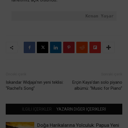
Kenan Yaşar
Önceki içerik
Sonraki içerik
Iskandar Widjaja’nın yeni teklisi:
Erçin Kaya’dan solo piyano
“Rachel’s Song”
albümü: “Music for Piano”
İLGİLİ İÇERİKLER
YAZARIN DİĞER İÇERİKLERİ
Doğa Harikalarına Yolculuk: Papua Yeni