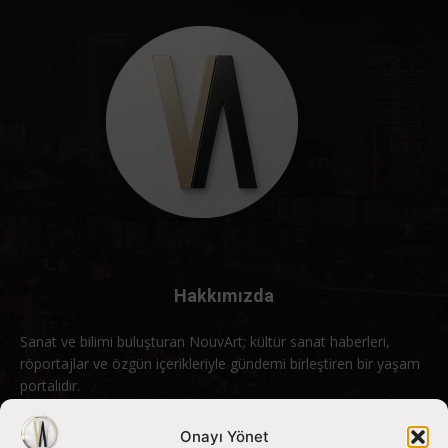
Hakkımızda
Sanat ve bilimi buluşturan NouvArt; kültür sanat haberleri,
röportajlar ve özgün içerikleriyle gündemi birleştiren bir yaşam
portalıdır.
Bizimle iletişime geçin:
info@nouvart.net
Onayı Yönet