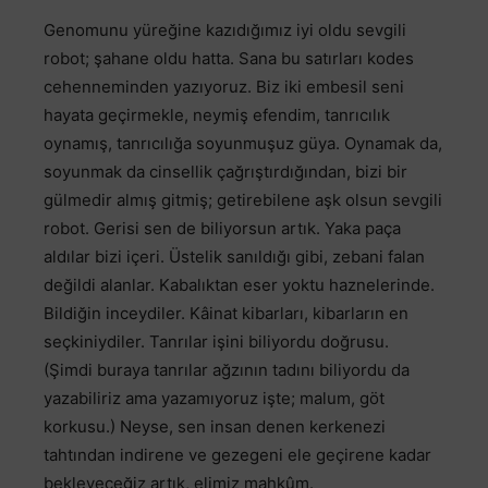
Genomunu yüreğine kazıdığımız iyi oldu sevgili
robot; şahane oldu hatta. Sana bu satırları kodes
cehenneminden yazıyoruz. Biz iki embesil seni
hayata geçirmekle, neymiş efendim, tanrıcılık
oynamış, tanrıcılığa soyunmuşuz güya. Oynamak da,
soyunmak da cinsellik çağrıştırdığından, bizi bir
gülmedir almış gitmiş; getirebilene aşk olsun sevgili
robot. Gerisi sen de biliyorsun artık. Yaka paça
aldılar bizi içeri. Üstelik sanıldığı gibi, zebani falan
değildi alanlar. Kabalıktan eser yoktu haznelerinde.
Bildiğin inceydiler. Kâinat kibarları, kibarların en
seçkiniydiler. Tanrılar işini biliyordu doğrusu.
(Şimdi buraya tanrılar ağzının tadını biliyordu da
yazabiliriz ama yazamıyoruz işte; malum, göt
korkusu.) Neyse, sen insan denen kerkenezi
tahtından indirene ve gezegeni ele geçirene kadar
bekleyeceğiz artık, elimiz mahkûm.