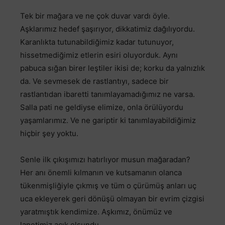
Tek bir mağara ve ne çok duvar vardı öyle.
Aşklarımız hedef şaşırıyor, dikkatimiz dağılıyordu.
Karanlıkta tutunabildiğimiz kadar tutunuyor,
hissetmediğimiz etlerin esiri oluyorduk. Aynı
pabuca sığan birer leştiler ikisi de; korku da yalnızlık
da. Ve sevmesek de rastlantıyı, sadece bir
rastlantıdan ibaretti tanımlayamadığımız ne varsa.
Salla pati ne geldiyse elimize, onla örülüyordu
yaşamlarımız. Ve ne gariptir ki tanımlayabildiğimiz
hiçbir şey yoktu.
Senle ilk çıkışımızı hatırlıyor musun mağaradan?
Her anı önemli kılmanın ve kutsamanın olanca
tükenmişliğiyle çıkmış ve tüm o çürümüş anları uç
uca ekleyerek geri dönüşü olmayan bir evrim çizgisi
yaratmıştık kendimize. Aşkımız, önümüz ve
lanetimiz açık olsundu.