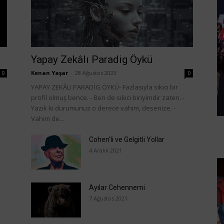
Yapay Zekâlı Paradig Öykü
Kenan Yaşar
-
28 Ağustos 2023
0
0
YAPAY ZEKÂLI PARADİG ÖYKÜ- Fazlasıyla sıkıcı bir
profil olmuş bence. - Ben de sıkıcı biriyimdir zaten. -
Yazık ki durumunuz o derece vahim, desenize. -
Vahim de...
Cohen’li ve Gelgitli Yollar
4 Aralık 2021
Ayılar Cehennemi
7 Ağustos 2021