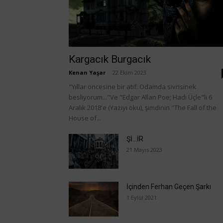
Kargacık Burgacık
Kenan Yaşar
-
22 Ekim 2023
"Yıllar öncesine bir atıf: Odamda sivrisinek
besliyorum..."Ve "Edgar Allan Poe; Hadi Üçle"li 6
Aralık 2018'e (Yazıyı oku), şimdinin "The Fall of the
House of...
Şİ…İR
21 Mayıs 2023
İçinden Ferhan Geçen Şarkı
1 Eylül 2021