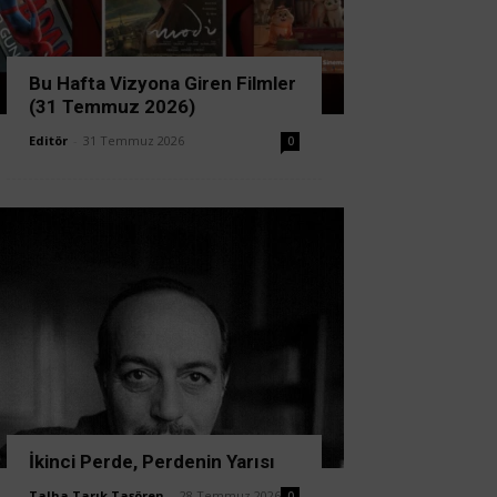
Bu Hafta Vizyona Giren Filmler
(31 Temmuz 2026)
Editör
-
31 Temmuz 2026
0
İkinci Perde, Perdenin Yarısı
Talha Tarık Taşören
-
28 Temmuz 2026
0