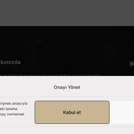
kımızda
B
t ve bilimi buluşturan NouvArt; kültür sanat haberleri,
rtajlar ve özgün içerikleriyle gündemi birleştiren bir yaşam
Onayı Yönet
lıdır.
mle iletişime geçin:
info@nouvart.net
 erişmek amacıyla
deki tarama
Kabul et
. Onay vermemek