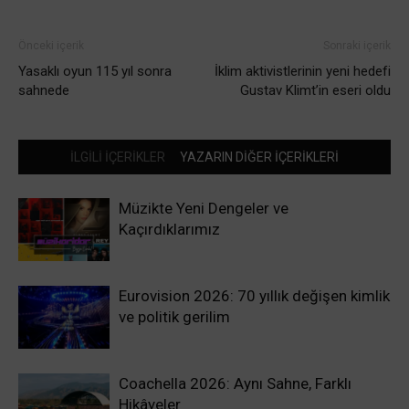
Önceki içerik
Sonraki içerik
Yasaklı oyun 115 yıl sonra
İklim aktivistlerinin yeni hedefi
sahnede
Gustav Klimt’in eseri oldu
İLGİLİ İÇERİKLER
YAZARIN DİĞER İÇERİKLERİ
Müzikte Yeni Dengeler ve
Kaçırdıklarımız
Eurovision 2026: 70 yıllık değişen kimlik
ve politik gerilim
Coachella 2026: Aynı Sahne, Farklı
Hikâyeler