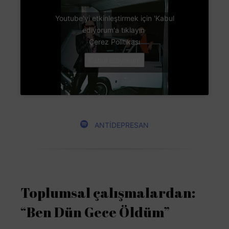
Youtube'yi etkinleştirmek için 'Kabul
ediyorum'a tıklayın
Çerez Politikası
Kabul ediyorum
ANTİDEPRESAN
Toplumsal çalışmalardan:
“Ben Dün Gece Öldüm”