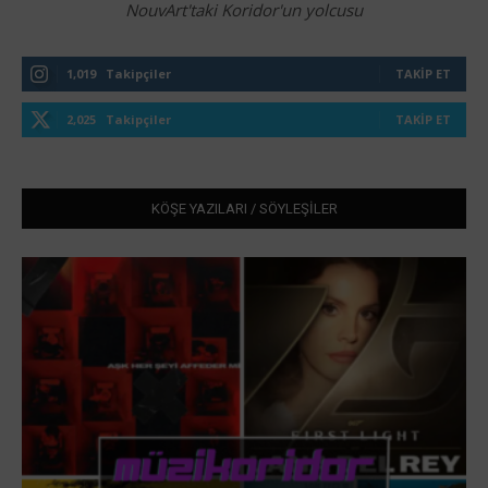
NouvArt'taki Koridor'un yolcusu
1,019
Takipçiler
TAKIP ET
2,025
Takipçiler
TAKIP ET
KÖŞE YAZILARI / SÖYLEŞİLER