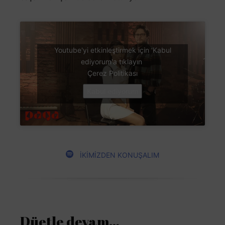
Youtube'yi etkinleştirmek için 'Kabul
ediyorum'a tıklayın
Çerez Politikası
Kabul ediyorum
İKİMİZDEN KONUŞALIM
Düetle devam…