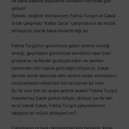
ve bana sadece popülerlik kisvesini korumak gibi
geliyor.
Öyledir, değildir bilmiyorum; Fatma Turgut ve Çakal
ortak çalışması “Kalbe Zarar” çalışmasının da müzik
dinleyicisi olarak bana hissettirdiği bu.
Fatma Turgut’un günümüze gelen ismine verdiği
emeği, geçmişten günümüze kendisini nasıl özel
projelerle ve Model grubuyla kalıcı ve sevilen
isimlerden biri haline getirdiğini biliyoruz. Çakal
dersek kendi alanında dahi seveni kadar sevmeyeni,
müzikalitesini eleştireni bol tartışmalı bir isim.
Bu iki ismi kim bir araya getirdi acaba? Fatma Turgut
mesela kaç Çakal şarkısı biliyor, dinliyor ya da tam
tersi olarak Çakal, Fatma Turgut çalışmalarının
takipçisi bir müzik dinleyeni mi?
Çalışmanın ortaya çıkmasından kim beslenir, kime