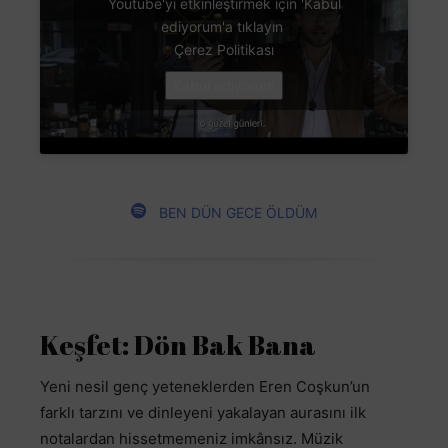
Youtube'yi etkinleştirmek için 'Kabul
ediyorum'a tıklayın
Çerez Politikası
Kabul ediyorum
BEN DÜN GECE ÖLDÜM
Keşfet: Dön Bak Bana
Yeni nesil genç yeteneklerden Eren Coşkun’un
farklı tarzını ve dinleyeni yakalayan aurasını ilk
notalardan hissetmemeniz imkânsız. Müzik