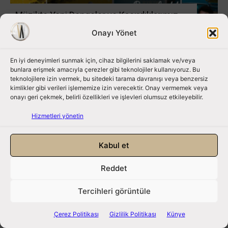
Müzikte Yeni Dengeler ve Kaçırdıklarımız
Beyza Cumbul
-
25 Haziran 2026
Onayı Yönet
1
En iyi deneyimleri sunmak için, cihaz bilgilerini saklamak ve/veya
bunlara erişmek amacıyla çerezler gibi teknolojiler kullanıyoruz. Bu
teknolojilere izin vermek, bu sitedeki tarama davranışı veya benzersiz
kimlikler gibi verileri işlememize izin verecektir. Onay vermemek veya
onayı geri çekmek, belirli özellikleri ve işlevleri olumsuz etkileyebilir.
Hizmetleri yönetin
Kabul et
Reddet
Eurovision 2026: 70 yıllık değişen kimlik ve
Tercihleri görüntüle
politik gerilim
Beyza Cumbul
-
18 Mayıs 2026
0
Çerez Politikası
Gizlilik Politikası
Künye