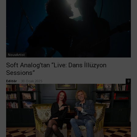
NouvArtist
Soft Analog’tan “Live: Dans İllüzyon
Sessions”
Editör
-
30 Ocak 2025
0