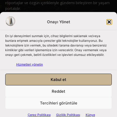
röportajlar ve özgün içerikleriyle gündemi birleştiren bir yaşam
portalıdır.
Bizimle iletişime geçin:
info@nouvart.net
Onayı Yönet
En iyi deneyimleri sunmak için, cihaz bilgilerini saklamak ve/veya
Bizi Takip Edin
bunlara erişmek amacıyla çerezler gibi teknolojiler kullanıyoruz. Bu
teknolojilere izin vermek, bu sitedeki tarama davranışı veya benzersiz
kimlikler gibi verileri işlememize izin verecektir. Onay vermemek veya
onayı geri çekmek, belirli özellikleri ve işlevleri olumsuz etkileyebilir.
Hizmetleri yönetin
Kabul et
Reddet
NouvArt bir Mert Tunçel işletmesidir. © 2013 – 2026. Tüm Hakları
Saklıdır.
Tercihleri görüntüle
Gizlilik Politikası
|
Çerez Politikası
|
Hizmet Koşulları
|
Kullanıcı Verileri
|
Çerez Politikası
Gizlilik Politikası
Künye
Künye
|
İletişim