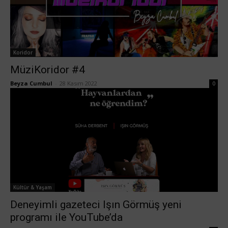
Koridor
MüziKoridor #4
Beyza Cumbul
-
28 Kasım 2022
0
Kültür & Yaşam
Deneyimli gazeteci Işın Görmüş yeni
programı ile YouTube’da