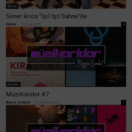
Müzik
Soner Arıca “Işıl Işıl Sahne”de
Editör
-
15 Ocak 2025
0
Koridor
MüziKoridor #7
Beyza Cumbul
-
12 Haziran 2023
1