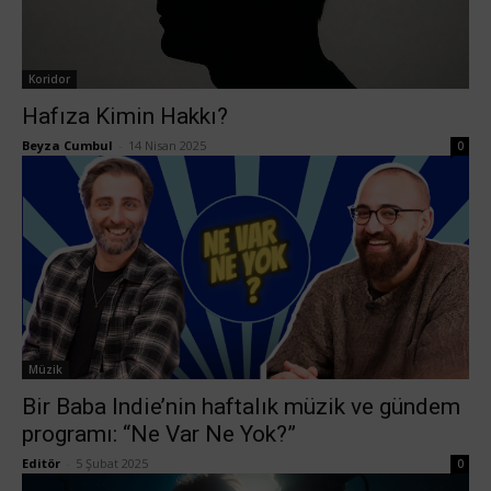
Koridor
Hafıza Kimin Hakkı?
Beyza Cumbul
-
14 Nisan 2025
0
Müzik
Bir Baba Indie’nin haftalık müzik ve gündem
programı: “Ne Var Ne Yok?”
Editör
-
5 Şubat 2025
0