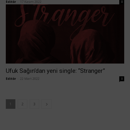
Editör
-
17 Kasım 2022
0
Ufuk Sağın’dan yeni single: “Stranger”
Editör
-
22 Mart 2022
0
1
2
3