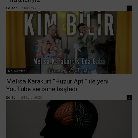
Editör
-
2 Kasım 2025
0
NouvArtist
Melisa Karakurt “Huzur Apt.” ile yeni
YouTube serisine başladı
Editör
-
24 Eylül 2025
0